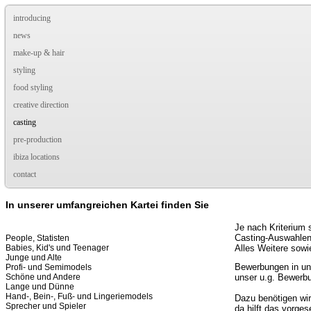
introducing
news
make-up & hair
styling
food styling
creative direction
casting
pre-production
ibiza locations
contact
In unserer umfangreichen Kartei finden Sie
Je nach Kriterium 
Casting-Auswahlen
People, Statisten
Babies, Kid's und Teenager
Alles Weitere sowi
Junge und Alte
Bewerbungen in uns
Profi- und Semimodels
Schöne und Andere
unser u.g. Bewerbu
Lange und Dünne
Hand-, Bein-, Fuß- und Lingeriemodels
Dazu benötigen wir
Sprecher und Spieler
da hilft das vorge