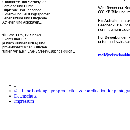
Charaktere und Szenetypen
Farblose und Bunte
Wir können nur Be
Hüpfende und Tanzende
600 KB/Bild und i
Extrem- und Leistungssportler
Lebensmüde und Fliegende
Bei Aufnahme in un
Athleten und Akrobaten...
Feedback. Bei Pos
nur mit einem aus
für Foto, Film, TV, Shows
Für Bewerbungen kl
Events und PR
unten und schicken
je nach Kundenauftrag und
projektspezifischen Kriterien
führen wir auch Live- / Street-Castings durch...
mail@adhocbooki
..
© ad`hoc booking . pre-production & coordination for photograp
Datenschutz
Impressum